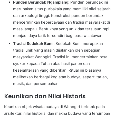
Punden Berundak Ngamplang:
Punden berundak ini
merupakan situs purbakala yang memiliki nilai sejarah
dan arkeologi tinggi. Konstruksi punden berundak
mencerminkan kepercayaan dan tradisi masyarakat di
masa lampau. Bentuknya yang unik dan tersusun rapi
menjadi daya tarik tersendiri bagi para wisatawan.
Tradisi Sedekah Bumi:
Sedekah Bumi merupakan
tradisi unik yang masih dijalankan oleh sebagian
masyarakat Wonogiri. Tradisi ini mencerminkan rasa
syukur kepada Tuhan atas hasil panen dan
kesejahteraan yang diberikan. Ritual ini biasanya
melibatkan berbagai kegiatan budaya, seperti tarian,
musik, dan persembahan.
Keunikan dan Nilai Historis
Keunikan objek wisata budaya di Wonogiri terletak pada
arsitektur, nilai historis, dan makna budaya yang tersimpan