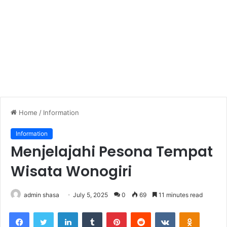
Home
/
Information
Information
Menjelajahi Pesona Tempat
Wisata Wonogiri
admin shasa
July 5, 2025
0
69
11 minutes read
LinkedIn
Tumblr
Pinterest
Reddit
VKontakte
Odnoklas