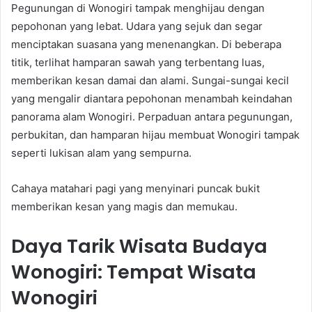
Pegunungan di Wonogiri tampak menghijau dengan
pepohonan yang lebat. Udara yang sejuk dan segar
menciptakan suasana yang menenangkan. Di beberapa
titik, terlihat hamparan sawah yang terbentang luas,
memberikan kesan damai dan alami. Sungai-sungai kecil
yang mengalir diantara pepohonan menambah keindahan
panorama alam Wonogiri. Perpaduan antara pegunungan,
perbukitan, dan hamparan hijau membuat Wonogiri tampak
seperti lukisan alam yang sempurna.
Cahaya matahari pagi yang menyinari puncak bukit
memberikan kesan yang magis dan memukau.
Daya Tarik Wisata Budaya
Wonogiri: Tempat Wisata
Wonogiri