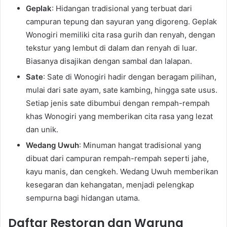
Geplak
: Hidangan tradisional yang terbuat dari
campuran tepung dan sayuran yang digoreng. Geplak
Wonogiri memiliki cita rasa gurih dan renyah, dengan
tekstur yang lembut di dalam dan renyah di luar.
Biasanya disajikan dengan sambal dan lalapan.
Sate
: Sate di Wonogiri hadir dengan beragam pilihan,
mulai dari sate ayam, sate kambing, hingga sate usus.
Setiap jenis sate dibumbui dengan rempah-rempah
khas Wonogiri yang memberikan cita rasa yang lezat
dan unik.
Wedang Uwuh
: Minuman hangat tradisional yang
dibuat dari campuran rempah-rempah seperti jahe,
kayu manis, dan cengkeh. Wedang Uwuh memberikan
kesegaran dan kehangatan, menjadi pelengkap
sempurna bagi hidangan utama.
Daftar Restoran dan Warung