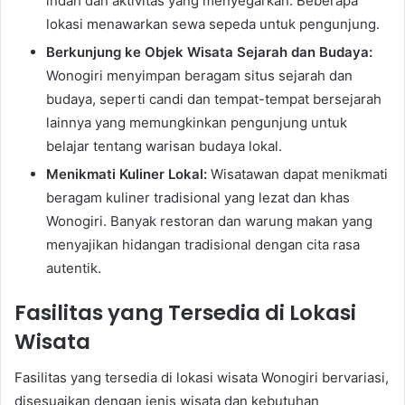
indah dan aktivitas yang menyegarkan. Beberapa
lokasi menawarkan sewa sepeda untuk pengunjung.
Berkunjung ke Objek Wisata Sejarah dan Budaya:
Wonogiri menyimpan beragam situs sejarah dan
budaya, seperti candi dan tempat-tempat bersejarah
lainnya yang memungkinkan pengunjung untuk
belajar tentang warisan budaya lokal.
Menikmati Kuliner Lokal:
Wisatawan dapat menikmati
beragam kuliner tradisional yang lezat dan khas
Wonogiri. Banyak restoran dan warung makan yang
menyajikan hidangan tradisional dengan cita rasa
autentik.
Fasilitas yang Tersedia di Lokasi
Wisata
Fasilitas yang tersedia di lokasi wisata Wonogiri bervariasi,
disesuaikan dengan jenis wisata dan kebutuhan