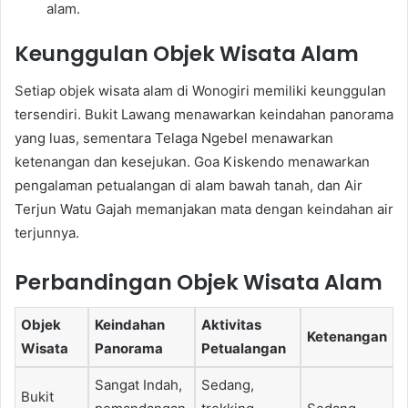
alam.
Keunggulan Objek Wisata Alam
Setiap objek wisata alam di Wonogiri memiliki keunggulan
tersendiri. Bukit Lawang menawarkan keindahan panorama
yang luas, sementara Telaga Ngebel menawarkan
ketenangan dan kesejukan. Goa Kiskendo menawarkan
pengalaman petualangan di alam bawah tanah, dan Air
Terjun Watu Gajah memanjakan mata dengan keindahan air
terjunnya.
Perbandingan Objek Wisata Alam
Objek
Keindahan
Aktivitas
Ketenangan
Wisata
Panorama
Petualangan
Sangat Indah,
Sedang,
Bukit