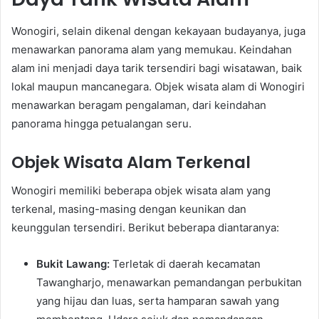
Wonogiri, selain dikenal dengan kekayaan budayanya, juga
menawarkan panorama alam yang memukau. Keindahan
alam ini menjadi daya tarik tersendiri bagi wisatawan, baik
lokal maupun mancanegara. Objek wisata alam di Wonogiri
menawarkan beragam pengalaman, dari keindahan
panorama hingga petualangan seru.
Objek Wisata Alam Terkenal
Wonogiri memiliki beberapa objek wisata alam yang
terkenal, masing-masing dengan keunikan dan
keunggulan tersendiri. Berikut beberapa diantaranya:
Bukit Lawang:
Terletak di daerah kecamatan
Tawangharjo, menawarkan pemandangan perbukitan
yang hijau dan luas, serta hamparan sawah yang