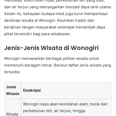
memukau. Bukit-bukit hijau, perkebunan teh yang luas,
dan air terjun yang menyegarkan menjadi daya tarik utama.
Selain itu, kekayaan budaya lokal juga turut memperkaya
destinasi wisata di Wonogiri. Keunikan tradisi dan
kerajinan tangan masyarakat setempat menambah daya
pikat tersendiri bagi para wisatawan.
Jenis-Jenis Wisata di Wonogiri
Wonogiri menawarkan berbagai pilihan wisata untuk
memenuhi beragam minat. Berikut daftar jenis wisata yang
tersedia:
Jenis
Deskripsi
Wisata
Wonogiri kaya akan keindahan alam, mulai dari
perkebunan teh, air terjun, hingga
Wisata