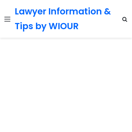
Lawyer Information &
Menu
S
Tips by WIOUR
fo