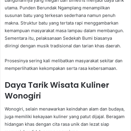
bangunannya yang megah dan simetris menjadi daya tarik
utama. Punden Berundak Ngamplang menampilkan
susunan batu yang terkesan sederhana namun penuh
makna. Struktur batu yang tertata rapi menggambarkan
kemampuan masyarakat masa lampau dalam membangun.
Sementara itu, pelaksanaan Sedekah Bumi biasanya
diiringi dengan musik tradisional dan tarian khas daerah.
Prosesinya sering kali melibatkan masyarakat sekitar dan
memperlihatkan kekompakan serta rasa kebersamaan.
Daya Tarik Wisata Kuliner
Wonogiri
Wonogiri, selain menawarkan keindahan alam dan budaya,
juga memiliki kekayaan kuliner yang patut dijajal. Beragam
hidangan khas dengan cita rasa unik dan lezat siap