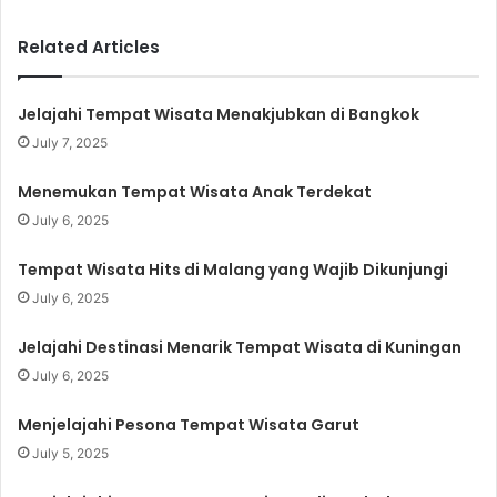
Related Articles
Jelajahi Tempat Wisata Menakjubkan di Bangkok
July 7, 2025
Menemukan Tempat Wisata Anak Terdekat
July 6, 2025
Tempat Wisata Hits di Malang yang Wajib Dikunjungi
July 6, 2025
Jelajahi Destinasi Menarik Tempat Wisata di Kuningan
July 6, 2025
Menjelajahi Pesona Tempat Wisata Garut
July 5, 2025