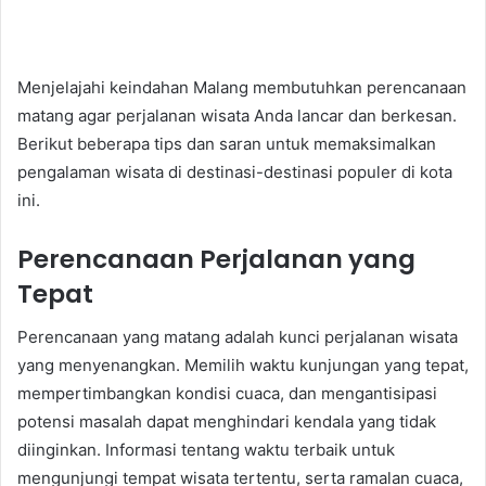
Menjelajahi keindahan Malang membutuhkan perencanaan
matang agar perjalanan wisata Anda lancar dan berkesan.
Berikut beberapa tips dan saran untuk memaksimalkan
pengalaman wisata di destinasi-destinasi populer di kota
ini.
Perencanaan Perjalanan yang
Tepat
Perencanaan yang matang adalah kunci perjalanan wisata
yang menyenangkan. Memilih waktu kunjungan yang tepat,
mempertimbangkan kondisi cuaca, dan mengantisipasi
potensi masalah dapat menghindari kendala yang tidak
diinginkan. Informasi tentang waktu terbaik untuk
mengunjungi tempat wisata tertentu, serta ramalan cuaca,