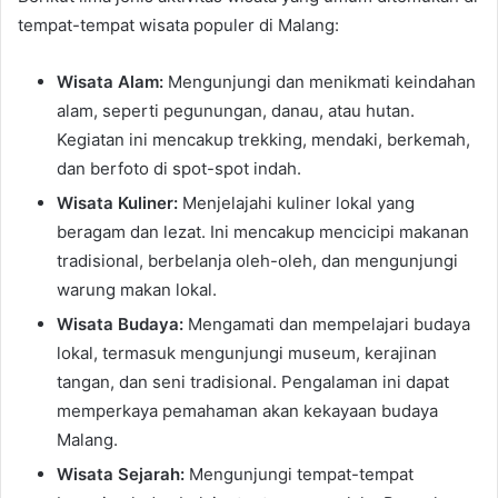
tempat-tempat wisata populer di Malang:
Wisata Alam:
Mengunjungi dan menikmati keindahan
alam, seperti pegunungan, danau, atau hutan.
Kegiatan ini mencakup trekking, mendaki, berkemah,
dan berfoto di spot-spot indah.
Wisata Kuliner:
Menjelajahi kuliner lokal yang
beragam dan lezat. Ini mencakup mencicipi makanan
tradisional, berbelanja oleh-oleh, dan mengunjungi
warung makan lokal.
Wisata Budaya:
Mengamati dan mempelajari budaya
lokal, termasuk mengunjungi museum, kerajinan
tangan, dan seni tradisional. Pengalaman ini dapat
memperkaya pemahaman akan kekayaan budaya
Malang.
Wisata Sejarah:
Mengunjungi tempat-tempat