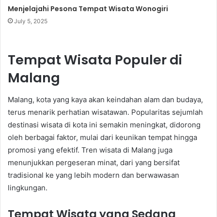
Menjelajahi Pesona Tempat Wisata Wonogiri
July 5, 2025
Tempat Wisata Populer di
Malang
Malang, kota yang kaya akan keindahan alam dan budaya,
terus menarik perhatian wisatawan. Popularitas sejumlah
destinasi wisata di kota ini semakin meningkat, didorong
oleh berbagai faktor, mulai dari keunikan tempat hingga
promosi yang efektif. Tren wisata di Malang juga
menunjukkan pergeseran minat, dari yang bersifat
tradisional ke yang lebih modern dan berwawasan
lingkungan.
Tempat Wisata yang Sedang