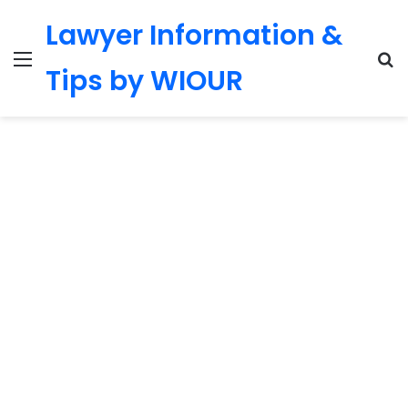
Lawyer Information &
Menu
S
Tips by WIOUR
fo