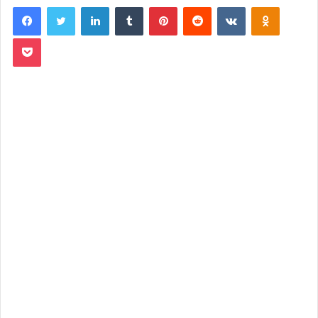
LinkedIn
Tumblr
Pinterest
Reddit
VKontakte
Odnoklas
Pocket