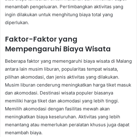
menambah pengeluaran. Pertimbangkan aktivitas yang
ingin dilakukan untuk menghitung biaya total yang
diperlukan.
Faktor-Faktor yang
Mempengaruhi Biaya Wisata
Beberapa faktor yang memengaruhi biaya wisata di Malang
antara lain musim liburan, popularitas tempat wisata,
pilihan akomodasi, dan jenis aktivitas yang dilakukan.
Musim liburan cenderung meningkatkan harga tiket masuk
dan akomodasi. Destinasi wisata populer biasanya
memiliki harga tiket dan akomodasi yang lebih tinggi.
Memilih akomodasi dengan fasilitas mewah akan
meningkatkan biaya keseluruhan. Aktivitas yang lebih
menantang atau memerlukan peralatan khusus juga dapat
menambah biaya.