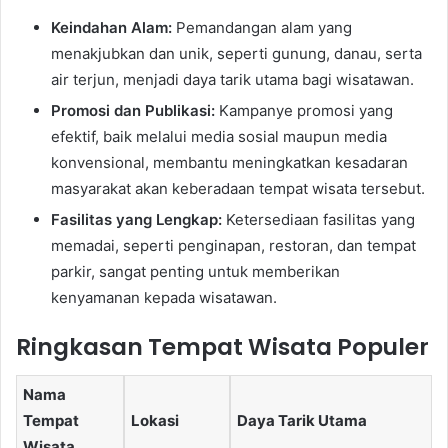
Keindahan Alam:
Pemandangan alam yang
menakjubkan dan unik, seperti gunung, danau, serta
air terjun, menjadi daya tarik utama bagi wisatawan.
Promosi dan Publikasi:
Kampanye promosi yang
efektif, baik melalui media sosial maupun media
konvensional, membantu meningkatkan kesadaran
masyarakat akan keberadaan tempat wisata tersebut.
Fasilitas yang Lengkap:
Ketersediaan fasilitas yang
memadai, seperti penginapan, restoran, dan tempat
parkir, sangat penting untuk memberikan
kenyamanan kepada wisatawan.
Ringkasan Tempat Wisata Populer
Nama
Tempat
Lokasi
Daya Tarik Utama
Wisata