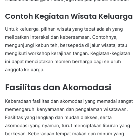
Contoh Kegiatan Wisata Keluarga
Untuk keluarga, pilihan wisata yang tepat adalah yang
melibatkan interaksi dan kebersamaan. Contohnya,
mengunjungi kebun teh, bersepeda di jalur wisata, atau
mengikuti workshop kerajinan tangan. Kegiatan-kegiatan
ini dapat menciptakan momen berharga bagi seluruh
anggota keluarga.
Fasilitas dan Akomodasi
Keberadaan fasilitas dan akomodasi yang memadai sangat
memengaruhi kenyamanan dan pengalaman wisatawan.
Fasilitas yang lengkap dan mudah diakses, serta
akomodasi yang nyaman, turut menciptakan liburan yang
berkesan. Keberadaan tempat makan dan minum yang