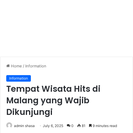
Home
/
Information
Information
Tempat Wisata Hits di
Malang yang Wajib
Dikunjungi
admin shasa
July 6, 2025
0
81
9 minutes read