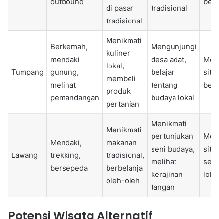
outbound
bers
di pasar
tradisional
tradisional
Menikmati
Berkemah,
Mengunjungi
kuliner
mendaki
desa adat,
Menj
lokal,
Tumpang
gunung,
belajar
situ
membeli
melihat
tentang
bers
produk
pemandangan
budaya lokal
pertanian
Menikmati
Menikmati
pertunjukan
Menj
Mendaki,
makanan
seni budaya,
situ
Lawang
trekking,
tradisional,
melihat
seja
bersepeda
berbelanja
kerajinan
loka
oleh-oleh
tangan
Potensi Wisata Alternatif