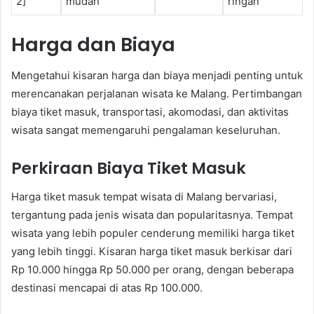
2]
mudah
ringan
Harga dan Biaya
Mengetahui kisaran harga dan biaya menjadi penting untuk
merencanakan perjalanan wisata ke Malang. Pertimbangan
biaya tiket masuk, transportasi, akomodasi, dan aktivitas
wisata sangat memengaruhi pengalaman keseluruhan.
Perkiraan Biaya Tiket Masuk
Harga tiket masuk tempat wisata di Malang bervariasi,
tergantung pada jenis wisata dan popularitasnya. Tempat
wisata yang lebih populer cenderung memiliki harga tiket
yang lebih tinggi. Kisaran harga tiket masuk berkisar dari
Rp 10.000 hingga Rp 50.000 per orang, dengan beberapa
destinasi mencapai di atas Rp 100.000.