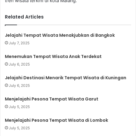
tren wisata terkini di kota Malang.
Related Articles
Jelajahi Tempat Wisata Menakjubkan di Bangkok
July 7, 2025
Menemukan Tempat Wisata Anak Terdekat
July 6, 2025
Jelajahi Destinasi Menarik Tempat Wisata di Kuningan
July 6, 2025
Menjelajahi Pesona Tempat Wisata Garut
July 5, 2025
Menjelajahi Pesona Tempat Wisata di Lombok
July 5, 2025