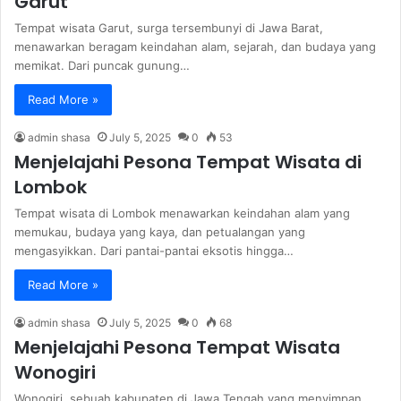
Garut
Tempat wisata Garut, surga tersembunyi di Jawa Barat,
menawarkan beragam keindahan alam, sejarah, dan budaya yang
memikat. Dari puncak gunung…
Read More »
admin shasa
July 5, 2025
0
53
Menjelajahi Pesona Tempat Wisata di
Lombok
Tempat wisata di Lombok menawarkan keindahan alam yang
memukau, budaya yang kaya, dan petualangan yang
mengasyikkan. Dari pantai-pantai eksotis hingga…
Read More »
admin shasa
July 5, 2025
0
68
Menjelajahi Pesona Tempat Wisata
Wonogiri
Wonogiri, sebuah kabupaten di Jawa Tengah yang menyimpan