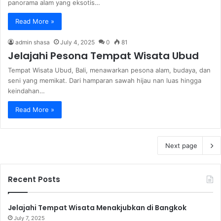
panorama alam yang eksotis…
Read More »
admin shasa
July 4, 2025
0
81
Jelajahi Pesona Tempat Wisata Ubud
Tempat Wisata Ubud, Bali, menawarkan pesona alam, budaya, dan
seni yang memikat. Dari hamparan sawah hijau nan luas hingga
keindahan…
Read More »
Next page
Recent Posts
Jelajahi Tempat Wisata Menakjubkan di Bangkok
July 7, 2025