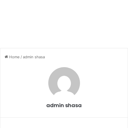
Home
/
admin shasa
admin shasa