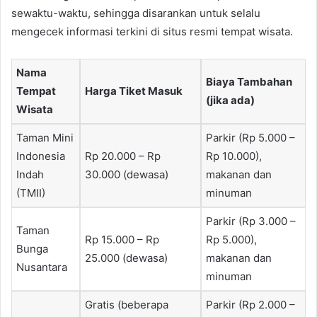
sewaktu-waktu, sehingga disarankan untuk selalu
mengecek informasi terkini di situs resmi tempat wisata.
Nama
Biaya Tambahan
Tempat
Harga Tiket Masuk
(jika ada)
Wisata
Taman Mini
Parkir (Rp 5.000 –
Indonesia
Rp 20.000 – Rp
Rp 10.000),
Indah
30.000 (dewasa)
makanan dan
(TMII)
minuman
Parkir (Rp 3.000 –
Taman
Rp 15.000 – Rp
Rp 5.000),
Bunga
25.000 (dewasa)
makanan dan
Nusantara
minuman
Gratis (beberapa
Parkir (Rp 2.000 –