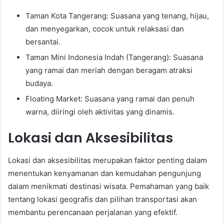
Taman Kota Tangerang: Suasana yang tenang, hijau,
dan menyegarkan, cocok untuk relaksasi dan
bersantai.
Taman Mini Indonesia Indah (Tangerang): Suasana
yang ramai dan meriah dengan beragam atraksi
budaya.
Floating Market: Suasana yang ramai dan penuh
warna, diiringi oleh aktivitas yang dinamis.
Lokasi dan Aksesibilitas
Lokasi dan aksesibilitas merupakan faktor penting dalam
menentukan kenyamanan dan kemudahan pengunjung
dalam menikmati destinasi wisata. Pemahaman yang baik
tentang lokasi geografis dan pilihan transportasi akan
membantu perencanaan perjalanan yang efektif.