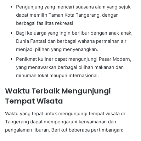
Pengunjung yang mencari suasana alam yang sejuk
dapat memilih Taman Kota Tangerang, dengan
berbagai fasilitas rekreasi.
Bagi keluarga yang ingin berlibur dengan anak-anak,
Dunia Fantasi dan berbagai wahana permainan air
menjadi pilihan yang menyenangkan.
Penikmat kuliner dapat mengunjungi Pasar Modern,
yang menawarkan berbagai pilihan makanan dan
minuman lokal maupun internasional.
Waktu Terbaik Mengunjungi
Tempat Wisata
Waktu yang tepat untuk mengunjungi tempat wisata di
Tangerang dapat mempengaruhi kenyamanan dan
pengalaman liburan. Berikut beberapa pertimbangan: