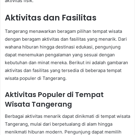
aktivitas fisik.
Aktivitas dan Fasilitas
Tangerang menawarkan beragam pilihan tempat wisata
dengan beragam aktivitas dan fasilitas yang menarik. Dari
wahana hiburan hingga destinasi edukasi, pengunjung
dapat menemukan pengalaman yang sesuai dengan
kebutuhan dan minat mereka. Berikut ini adalah gambaran
aktivitas dan fasilitas yang tersedia di beberapa tempat
wisata populer di Tangerang.
Aktivitas Populer di Tempat
Wisata Tangerang
Berbagai aktivitas menarik dapat dinikmati di tempat wisata
Tangerang, mulai dari berpetualang di alam hingga
menikmati hiburan modern. Pengunjung dapat memilih