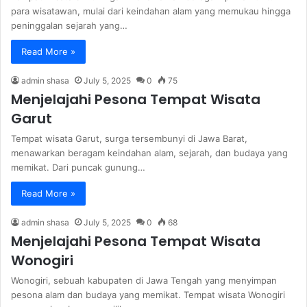
para wisatawan, mulai dari keindahan alam yang memukau hingga
peninggalan sejarah yang…
Read More »
admin shasa
July 5, 2025
0
75
Menjelajahi Pesona Tempat Wisata
Garut
Tempat wisata Garut, surga tersembunyi di Jawa Barat,
menawarkan beragam keindahan alam, sejarah, dan budaya yang
memikat. Dari puncak gunung…
Read More »
admin shasa
July 5, 2025
0
68
Menjelajahi Pesona Tempat Wisata
Wonogiri
Wonogiri, sebuah kabupaten di Jawa Tengah yang menyimpan
pesona alam dan budaya yang memikat. Tempat wisata Wonogiri