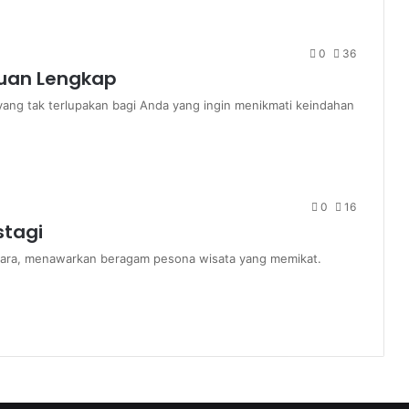
0
36
duan Lengkap
ang tak terlupakan bagi Anda yang ingin menikmati keindahan
0
16
stagi
 Utara, menawarkan beragam pesona wisata yang memikat.