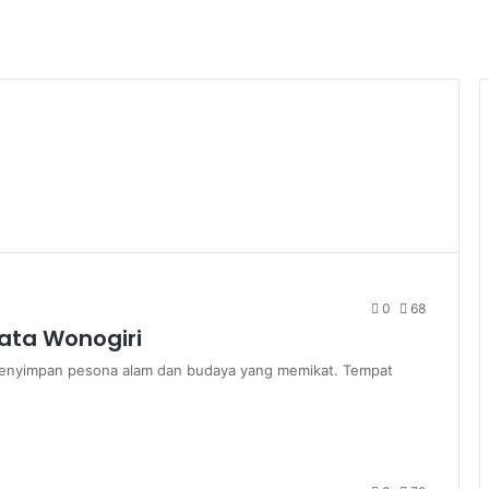
0
68
ata Wonogiri
menyimpan pesona alam dan budaya yang memikat. Tempat