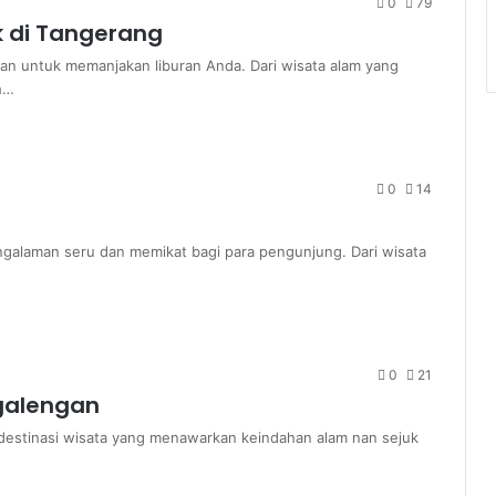
0
79
k di Tangerang
n untuk memanjakan liburan Anda. Dari wisata alam yang
h…
0
14
ngalaman seru dan memikat bagi para pengunjung. Dari wisata
0
21
galengan
destinasi wisata yang menawarkan keindahan alam nan sejuk