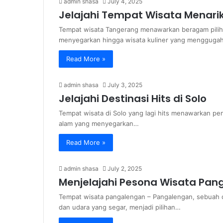
admin shasa
July 4, 2025
Jelajahi Tempat Wisata Menari
Tempat wisata Tangerang menawarkan beragam piliha
menyegarkan hingga wisata kuliner yang mengguga
Read More »
admin shasa
July 3, 2025
Jelajahi Destinasi Hits di Solo
Tempat wisata di Solo yang lagi hits menawarkan pe
alam yang menyegarkan…
Read More »
admin shasa
July 2, 2025
Menjelajahi Pesona Wisata Pan
Tempat wisata pangalengan – Pangalengan, sebuah 
dan udara yang segar, menjadi pilihan…