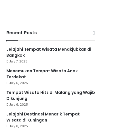
Recent Posts
Jelajahi Tempat Wisata Menakjubkan di
Bangkok
July 7, 2025
Menemukan Tempat Wisata Anak
Terdekat
July 6, 2025
Tempat Wisata Hits di Malang yang Wajib
Dikunjungi
July 6, 2025
Jelajahi Destinasi Menarik Tempat
Wisata di Kuningan
July 6, 2025