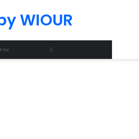
 by WIOUR
Search
for