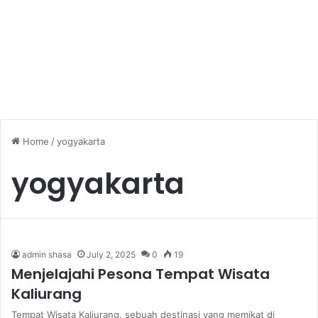
Home
/
yogyakarta
yogyakarta
admin shasa
July 2, 2025
0
19
Menjelajahi Pesona Tempat Wisata
Kaliurang
Tempat Wisata Kaliurang, sebuah destinasi yang memikat di