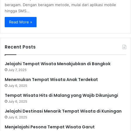
beragam. Dengan beragam metode, mulai dari aplikasi mobile
hingga SMS…
Read More »
Recent Posts
Jelajahi Tempat Wisata Menakjubkan di Bangkok
July 7, 2025
Menemukan Tempat Wisata Anak Terdekat
July 6, 2025
Tempat Wisata Hits di Malang yang Wajib Dikunjungi
July 6, 2025
Jelajahi Destinasi Menarik Tempat Wisata di Kuningan
July 6, 2025
Menjelajahi Pesona Tempat Wisata Garut