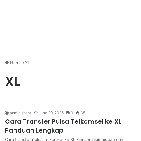
Home
/
XL
XL
admin shasa
June 29, 2025
0
35
Cara Transfer Pulsa Telkomsel ke XL
Panduan Lengkap
Cara transfer pulsa Telkomsel ke XL kini semakin mudah dan