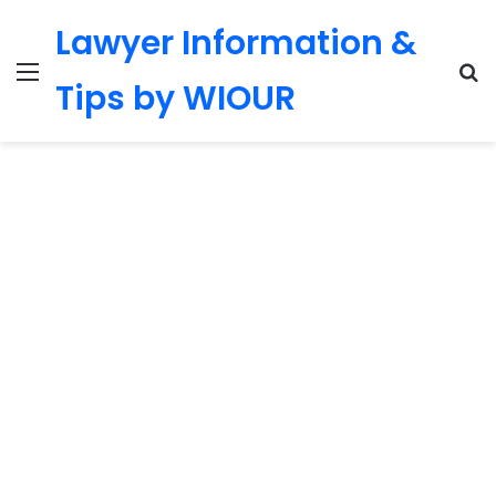
Lawyer Information &
Menu
S
Tips by WIOUR
fo