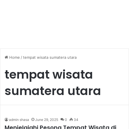
Home
/
tempat wisata sumatera utara
tempat wisata
sumatera utara
admin shasa
June 29, 2025
0
34
Menjelajahi Pesona Tempat Wisata di