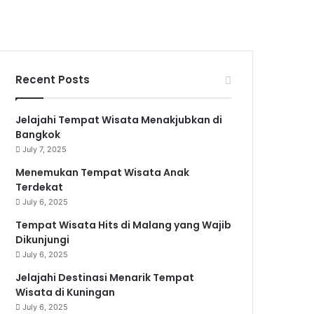
Recent Posts
Jelajahi Tempat Wisata Menakjubkan di
Bangkok
July 7, 2025
Menemukan Tempat Wisata Anak
Terdekat
July 6, 2025
Tempat Wisata Hits di Malang yang Wajib
Dikunjungi
July 6, 2025
Jelajahi Destinasi Menarik Tempat
Wisata di Kuningan
July 6, 2025