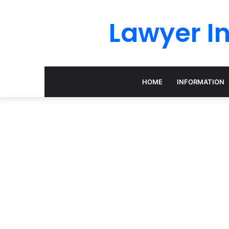
Lawyer I
HOME
INFORMATION