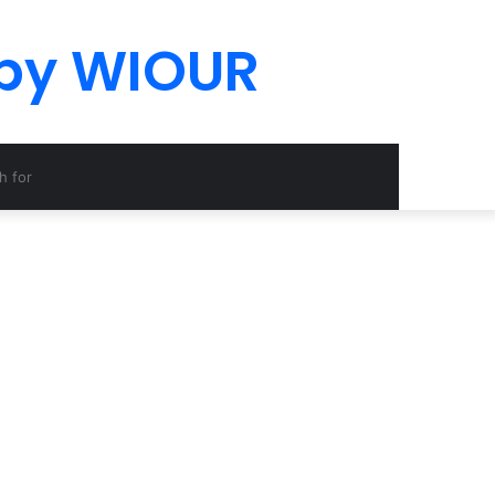
 by WIOUR
Search
for