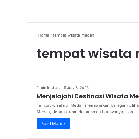
Home
/
tempat wisata medan
tempat wisata
admin shasa
July 3, 2025
Menjelajahi Destinasi Wisata M
Tempat wisata di Medan menawarkan beragam pilihan, 
Medan, dengan keanekaragaman budayanya, siap…
Read More »