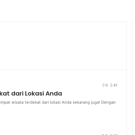
0
41
at dari Lokasi Anda
empat wisata terdekat dari lokasi Anda sekarang juga! Dengan