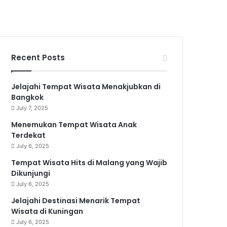
Recent Posts
Jelajahi Tempat Wisata Menakjubkan di
Bangkok
July 7, 2025
Menemukan Tempat Wisata Anak
Terdekat
July 6, 2025
Tempat Wisata Hits di Malang yang Wajib
Dikunjungi
July 6, 2025
Jelajahi Destinasi Menarik Tempat
Wisata di Kuningan
July 6, 2025