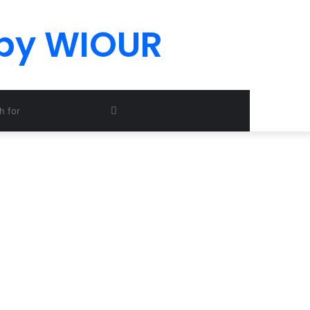
 by WIOUR
Search
for