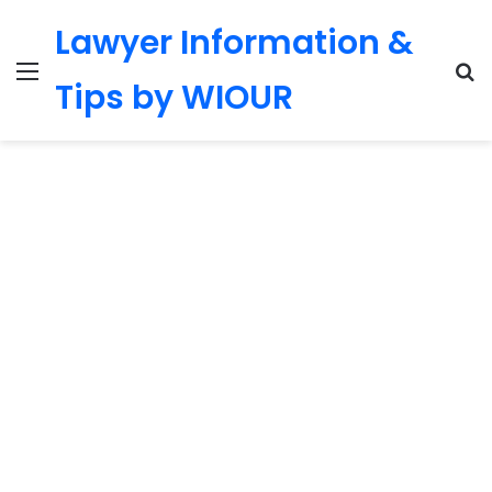
Lawyer Information &
Menu
S
Tips by WIOUR
fo