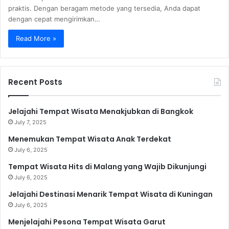
praktis. Dengan beragam metode yang tersedia, Anda dapat
dengan cepat mengirimkan…
Read More »
Recent Posts
Jelajahi Tempat Wisata Menakjubkan di Bangkok
July 7, 2025
Menemukan Tempat Wisata Anak Terdekat
July 6, 2025
Tempat Wisata Hits di Malang yang Wajib Dikunjungi
July 6, 2025
Jelajahi Destinasi Menarik Tempat Wisata di Kuningan
July 6, 2025
Menjelajahi Pesona Tempat Wisata Garut