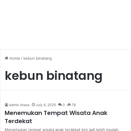
Home
/
kebun binatang
kebun binatang
admin shasa
July 6, 2025
0
78
Menemukan Tempat Wisata Anak
Terdekat
Menemukan tempat wisata anak terdekat kini jadi lebih mudah.