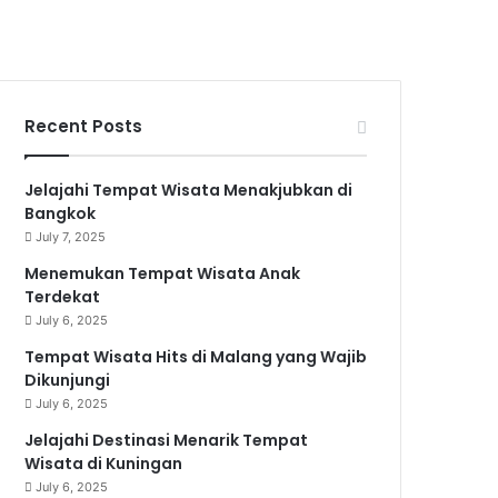
Recent Posts
Jelajahi Tempat Wisata Menakjubkan di
Bangkok
July 7, 2025
Menemukan Tempat Wisata Anak
Terdekat
July 6, 2025
Tempat Wisata Hits di Malang yang Wajib
Dikunjungi
July 6, 2025
Jelajahi Destinasi Menarik Tempat
Wisata di Kuningan
July 6, 2025