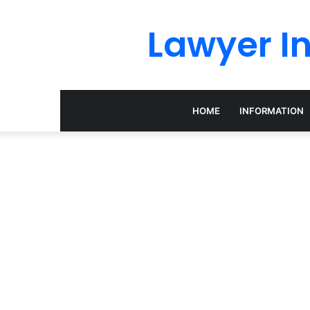
Lawyer I
HOME
INFORMATION