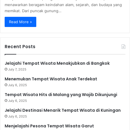
menawarkan beragam keindahan alam, sejarah, dan budaya yang
memikat. Dari puncak gunung…
Read More »
Recent Posts
Jelajahi Tempat Wisata Menakjubkan di Bangkok
July 7, 2025
Menemukan Tempat Wisata Anak Terdekat
July 6, 2025
Tempat Wisata Hits di Malang yang Wajib Dikunjungi
July 6, 2025
Jelajahi Destinasi Menarik Tempat Wisata di Kuningan
July 6, 2025
Menjelajahi Pesona Tempat Wisata Garut