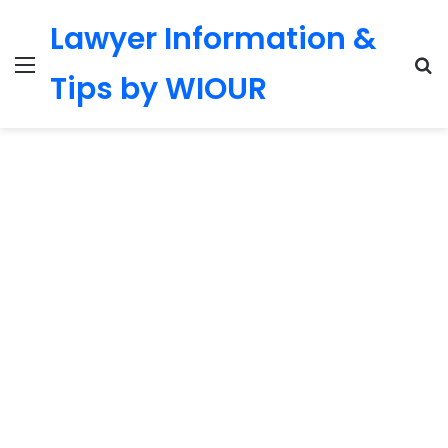
Lawyer Information &
Menu
S
Tips by WIOUR
fo