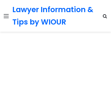
Lawyer Information &
Menu
S
Tips by WIOUR
fo