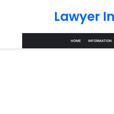
Lawyer I
HOME
INFORMATION