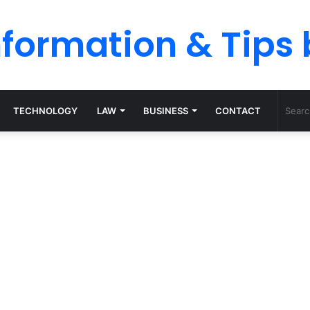
nformation & Tips
TECHNOLOGY
LAW
BUSINESS
CONTACT